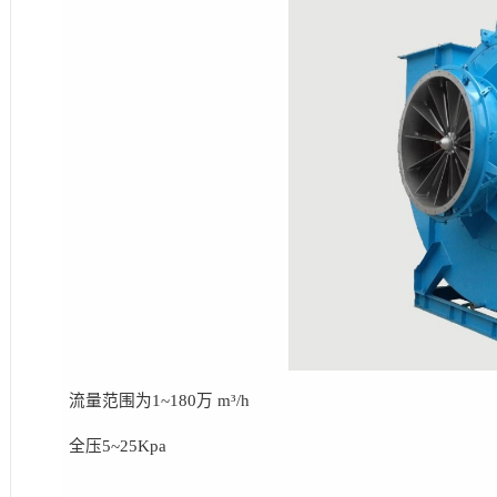
流量范围为1
~
180万 m
³
/h
全压5
~
25Kpa